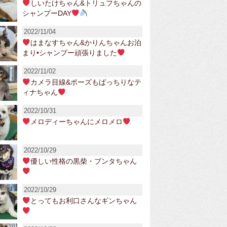
しいたけちゃん&トリュフちゃんの
シャンプーDAY
2022/11/04
はまなすちゃん&かりんちゃんお泊
まり•シャンプー頑張りました
2022/11/02
カメラ目線&ポーズもばっちりなテ
ィナちゃん
2022/10/31
メロディーちゃんにメロメロ
2022/10/29
優しい性格の黒柴・ブンタちゃん
2022/10/29
とってもお利口さんなギンちゃん