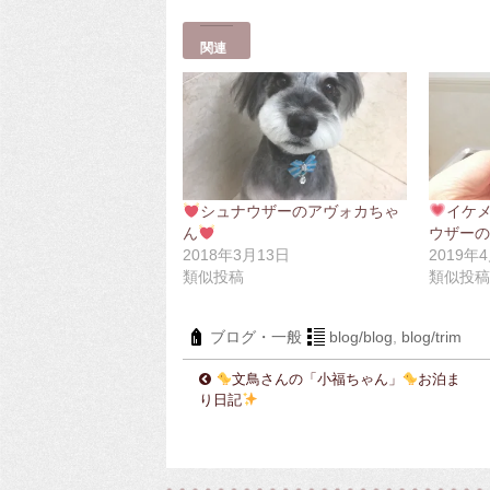
関連
シュナウザーのアヴォカちゃ
イケ
ん
ウザー
2018年3月13日
2019年
類似投稿
類似投
ブログ・一般
blog/blog
,
blog/trim
文鳥さんの「小福ちゃん」
お泊ま
り日記