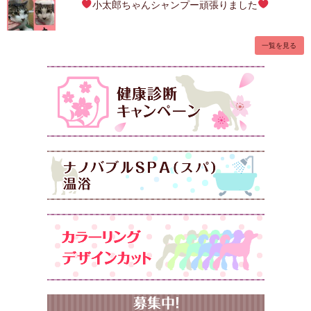
小太郎ちゃんシャンプー頑張りました
一覧を見る