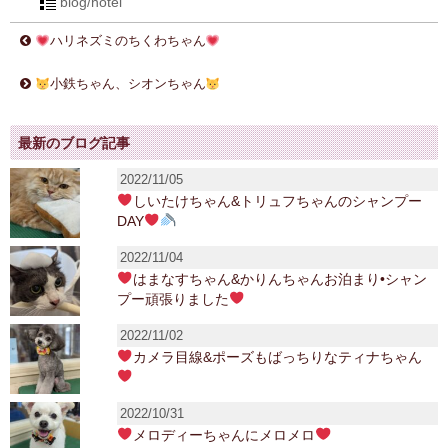
blog/hotel
ハリネズミのちくわちゃん
小鉄ちゃん、シオンちゃん
最新のブログ記事
2022/11/05
しいたけちゃん&トリュフちゃんのシャンプー
DAY
2022/11/04
はまなすちゃん&かりんちゃんお泊まり•シャン
プー頑張りました
2022/11/02
カメラ目線&ポーズもばっちりなティナちゃん
2022/10/31
メロディーちゃんにメロメロ