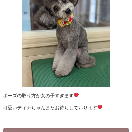
ポーズの取り方が女の子すぎます
可愛いティナちゃんまたお待ちしております