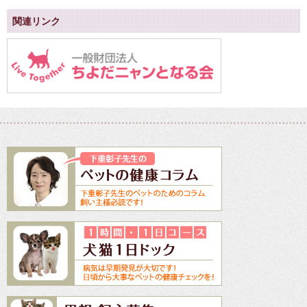
関連リンク