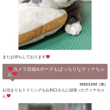
またお待ちしております
カメラ目線&ポーズもばっちりなティナちゃ
ん
2022/11/02（水）
お泊まりもトリミングもお利口さんに頑張ったティナちゃ
ん