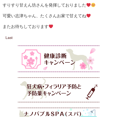
すりすり甘えん坊さんを発揮しておりました
可愛い志津ちゃん、たくさんお家で甘えてね
またお待ちしております
Last