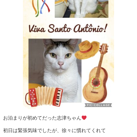
お泊まりが初めてだった志津ちゃん
初日は緊張気味でしたが、徐々に慣れてくれて