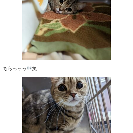
ちらっっっ
笑