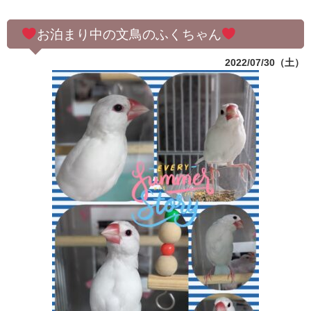
お泊まり中の文鳥のふくちゃん
2022/07/30（土）