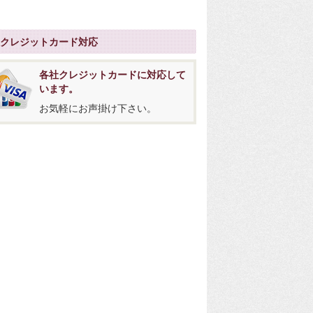
社クレジットカード対応
各社クレジットカードに対応して
います。
お気軽にお声掛け下さい。