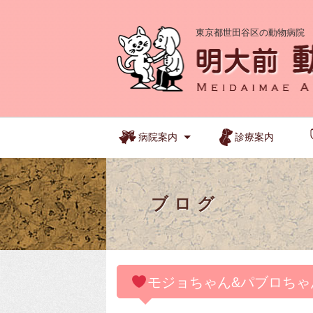
東京都世田谷区の動物病院
病院案内
診療案内
ブログ
モジョちゃん&パブロちゃ