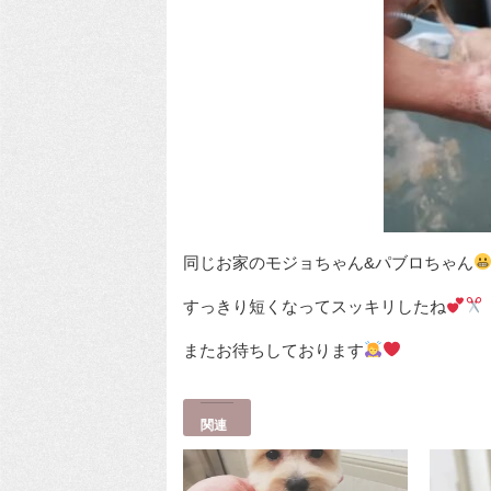
同じお家のモジョちゃん&パブロちゃん
すっきり短くなってスッキリしたね
またお待ちしております
関連