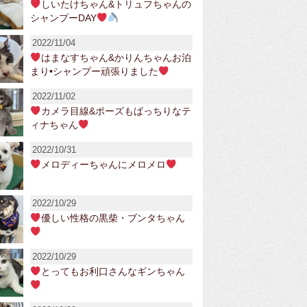
しいたけちゃん&トリュフちゃんの
シャンプーDAY
2022/11/04
はまなすちゃん&かりんちゃんお泊
まり•シャンプー頑張りました
2022/11/02
カメラ目線&ポーズもばっちりなテ
ィナちゃん
2022/10/31
メロディーちゃんにメロメロ
2022/10/29
優しい性格の黒柴・ブンタちゃん
2022/10/29
とってもお利口さんなギンちゃん