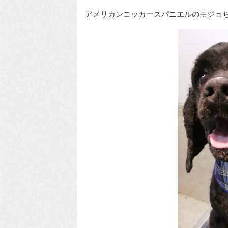
アメリカンコッカースパニエルのモジョ