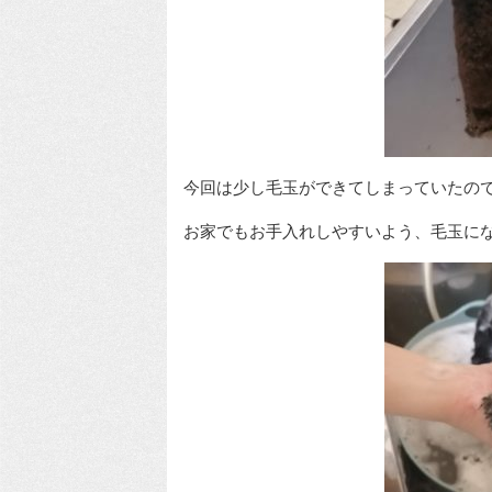
今回は少し毛玉ができてしまっていたの
お家でもお手入れしやすいよう、毛玉に