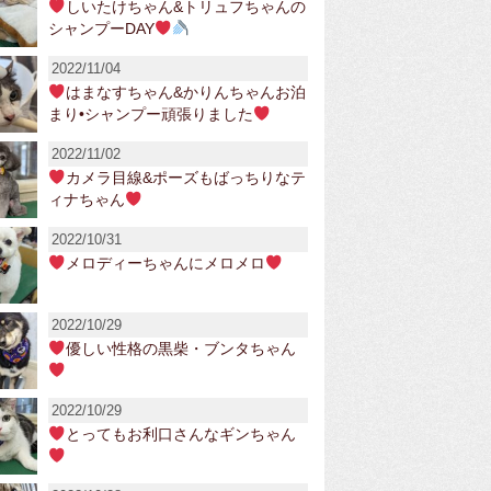
しいたけちゃん&トリュフちゃんの
シャンプーDAY
2022/11/04
はまなすちゃん&かりんちゃんお泊
まり•シャンプー頑張りました
2022/11/02
カメラ目線&ポーズもばっちりなテ
ィナちゃん
2022/10/31
メロディーちゃんにメロメロ
2022/10/29
優しい性格の黒柴・ブンタちゃん
2022/10/29
とってもお利口さんなギンちゃん