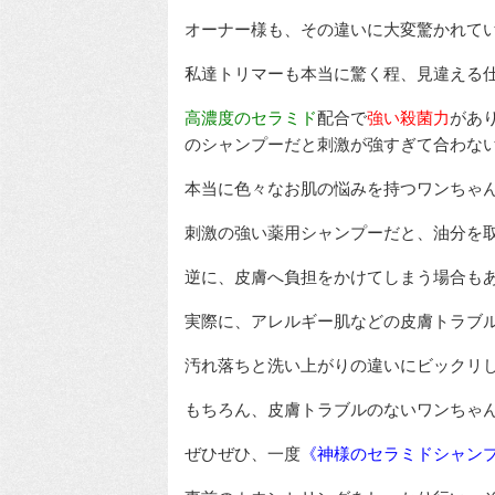
オーナー様も、その違いに大変驚かれて
私達トリマーも本当に驚く程、見違える
高濃度のセラミド
配合で
強い殺菌力
があ
のシャンプーだと刺激が強すぎて合わな
本当に色々なお肌の悩みを持つワンちゃ
刺激の強い薬用シャンプーだと、油分を
逆に、皮膚へ負担をかけてしまう場合も
実際に、アレルギー肌などの皮膚トラブ
汚れ落ちと洗い上がりの違いにビックリ
もちろん、皮膚トラブルのないワンちゃ
ぜひぜひ、一度
《神様のセラミドシャン