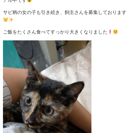
アル中です
サビ柄の女の子も引き続き、飼主さんを募集しております
ご飯をたくさん食べてすっかり大きくなりました