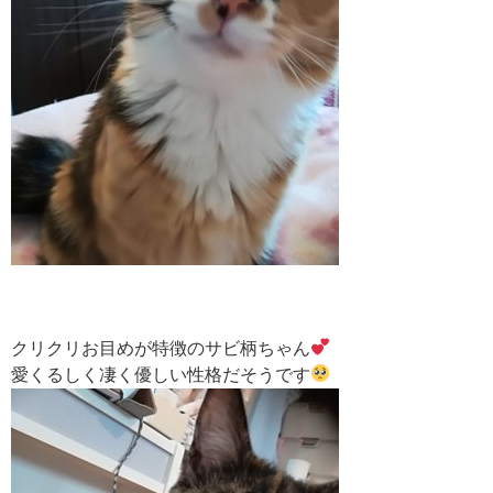
クリクリお目めが特徴のサビ柄ちゃん
愛くるしく凄く優しい性格だそうです