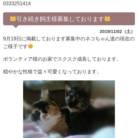
0333251414
引き続き飼主様募集しております
2019/11/02（土）
9月19日に掲載しております募集中のネコちゃん達の現在の
ご様子です
ボランティア様のお家でスクスク成長しております。
穏やかな性格で益々可愛くなっております。