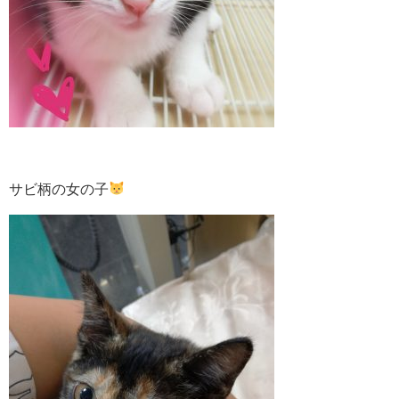
サビ柄の女の子