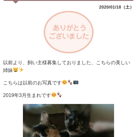
2020/01/18（土）
以前より、飼い主様募集しておりました、こちらの美しい
姉妹
こちらは以前のお写真です
2019年3月生まれです