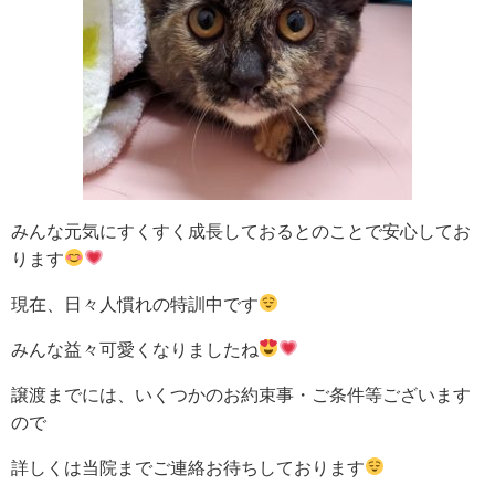
みんな元気にすくすく成長しておるとのことで安心してお
ります
現在、日々人慣れの特訓中です
みんな益々可愛くなりましたね
譲渡までには、いくつかのお約束事・ご条件等ございます
ので
詳しくは当院までご連絡お待ちしております