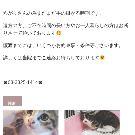
怖がりさんの為まだまだ手の掛かる時期です。
遠方の方、ご不在時間の長い方やお一人暮らしの方はお断
りさせて頂いております
譲渡までには、いくつかお約束事・条件等ございます。
詳しくは当院までご連絡お待ちしております
☎03-3325-1414☎
関連