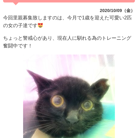
2020/10/09（金）
今回里親募集致しますのは、今月で1歳を迎えた可愛い2匹
の女の子達です
ちょっと警戒心があり、現在人に馴れる為のトレーニング
奮闘中です！