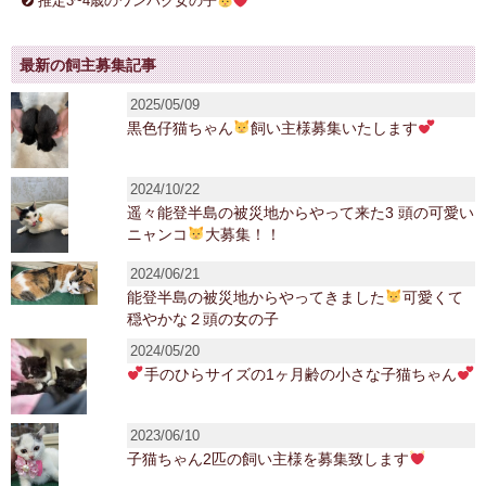
推定3~4歳のワンパク女の子
最新の飼主募集記事
2025/05/09
黒色仔猫ちゃん
飼い主様募集いたします
2024/10/22
遥々能登半島の被災地からやって来た3 頭の可愛い
ニャンコ
大募集！！
2024/06/21
能登半島の被災地からやってきました
可愛くて
穏やかな２頭の女の子
2024/05/20
手のひらサイズの1ヶ月齢の小さな子猫ちゃん
2023/06/10
子猫ちゃん2匹の飼い主様を募集致します