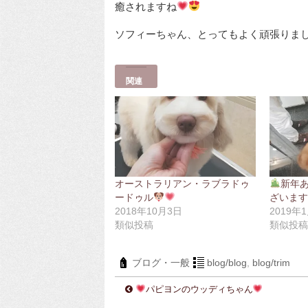
癒されますね
ソフィーちゃん、とってもよく頑張りま
関連
オーストラリアン・ラブラドゥ
新年
ードゥル
ざいま
2018年10月3日
2019年
類似投稿
類似投
ブログ・一般
blog/blog
,
blog/trim
パピヨンのウッディちゃん