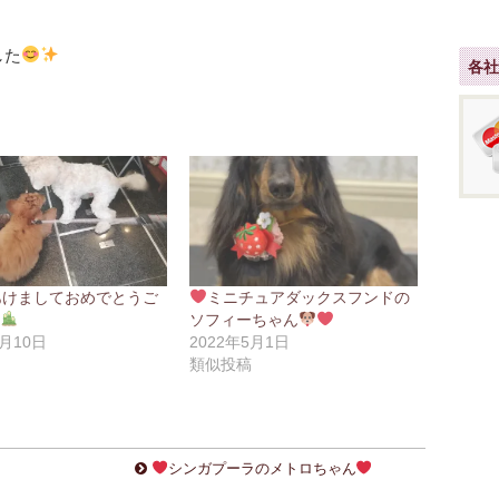
した
各
あけましておめでとうご
ミニチュアダックスフンドの
す
ソフィーちゃん
1月10日
2022年5月1日
稿
類似投稿
シンガプーラのメトロちゃん