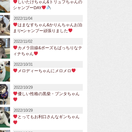
しいたけちゃん&トリュフちゃんの
シャンプーDAY
2022/11/04
はまなすちゃん&かりんちゃんお泊
まり•シャンプー頑張りました
2022/11/02
カメラ目線&ポーズもばっちりなテ
ィナちゃん
2022/10/31
メロディーちゃんにメロメロ
2022/10/29
優しい性格の黒柴・ブンタちゃん
2022/10/29
とってもお利口さんなギンちゃん