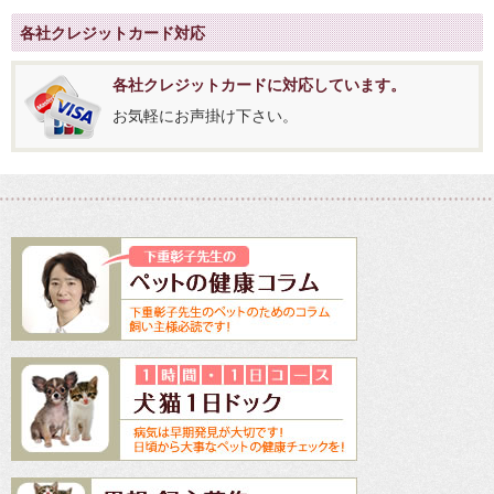
各社クレジットカード対応
各社クレジットカードに対応しています。
お気軽にお声掛け下さい。