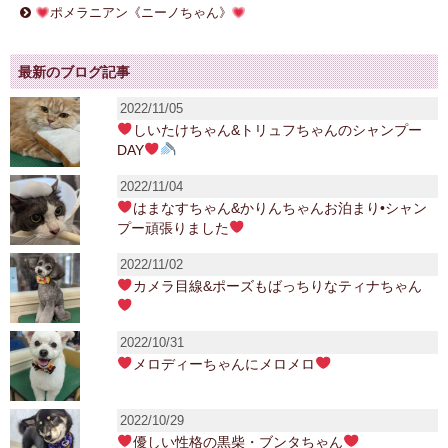
ポメラニアン《ニーノちゃん》
最新のブログ記事
2022/11/05
しいたけちゃん&トリュフちゃんのシャンプー
DAY
2022/11/04
はまなすちゃん&かりんちゃんお泊まり•シャン
プー頑張りました
2022/11/02
カメラ目線&ポーズもばっちりなティナちゃん
2022/10/31
メロディーちゃんにメロメロ
2022/10/29
優しい性格の黒柴・ブンタちゃん