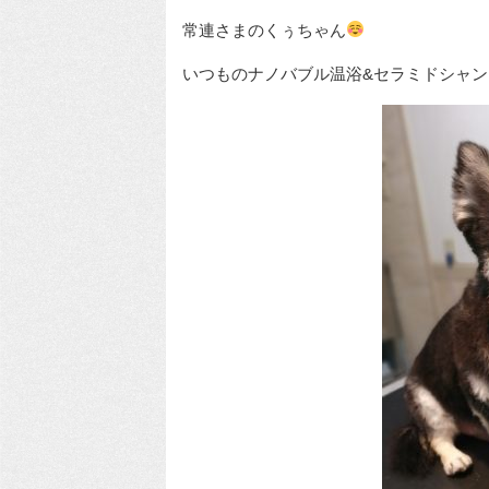
常連さまのくぅちゃん
いつものナノバブル温浴&セラミドシャン