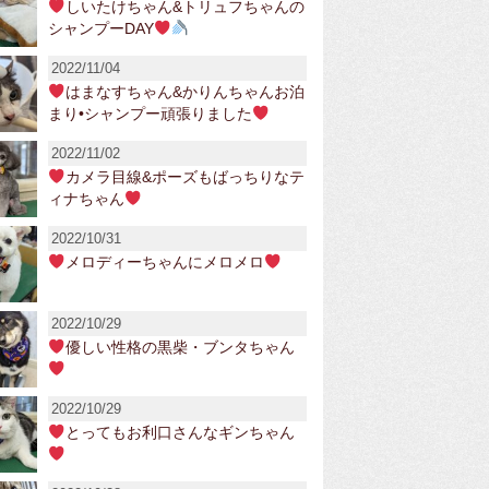
しいたけちゃん&トリュフちゃんの
シャンプーDAY
2022/11/04
はまなすちゃん&かりんちゃんお泊
まり•シャンプー頑張りました
2022/11/02
カメラ目線&ポーズもばっちりなテ
ィナちゃん
2022/10/31
メロディーちゃんにメロメロ
2022/10/29
優しい性格の黒柴・ブンタちゃん
2022/10/29
とってもお利口さんなギンちゃん