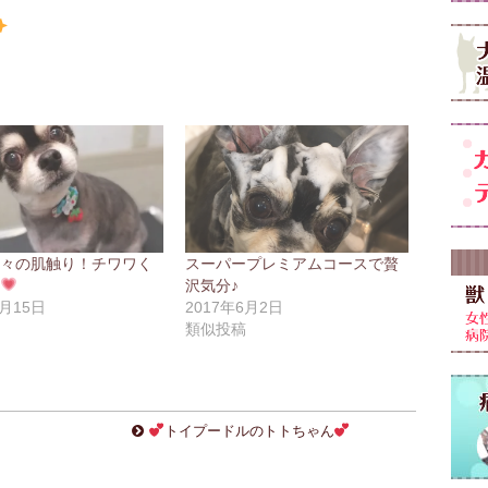
艶々の肌触り！チワワく
スーパープレミアムコースで贅
ん
沢気分♪
9月15日
2017年6月2日
稿
類似投稿
トイプードルのトトちゃん