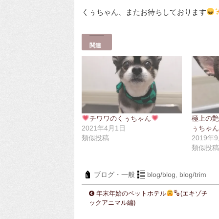
くぅちゃん、またお待ちしております
関連
チワワのくぅちゃん
極上の
2021年4月1日
ぅちゃ
類似投稿
2019年
類似投
ブログ・一般
blog/blog
,
blog/trim
年末年始のペットホテル
(エキゾチ
ックアニマル編)