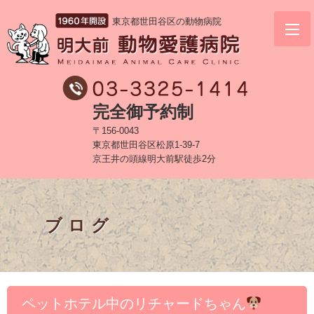
東京都世田谷区の動物病院
完全御予約制
〒156-0043
東京都世田谷区松原1-39-7
京王井の頭線明大前駅徒歩2分
ブログ
ペットホテル中のリチャードちゃん