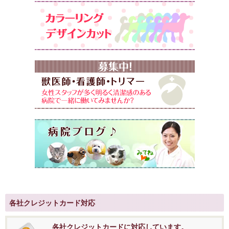
各社クレジットカード対応
各社クレジットカードに対応しています。