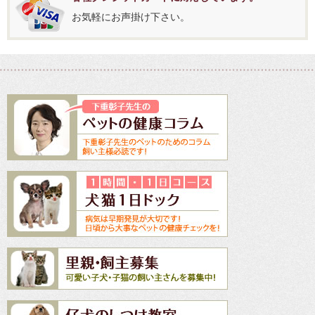
お気軽にお声掛け下さい。