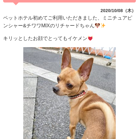
2020/10/08（木）
ペットホテル初めてご利用いただきました、ミニチュアピ
ンシャー&チワワMIXのリチャードちゃん
キリッとしたお顔でとってもイケメン