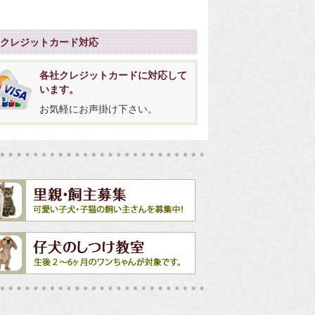
社クレジットカード対応
各社クレジットカードに対応して
います。
お気軽にお声掛け下さい。