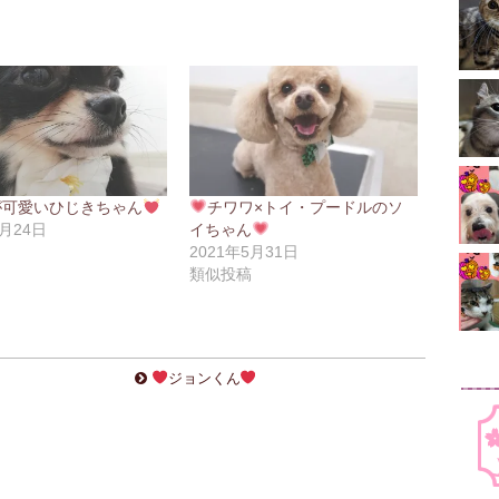
が可愛いひじきちゃん
チワワ×トイ・プードルのソ
1月24日
イちゃん
稿
2021年5月31日
類似投稿
ジョンくん