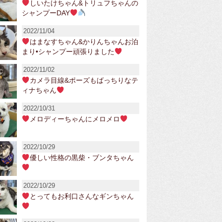
しいたけちゃん&トリュフちゃんの
シャンプーDAY
2022/11/04
はまなすちゃん&かりんちゃんお泊
まり•シャンプー頑張りました
2022/11/02
カメラ目線&ポーズもばっちりなテ
ィナちゃん
2022/10/31
メロディーちゃんにメロメロ
2022/10/29
優しい性格の黒柴・ブンタちゃん
2022/10/29
とってもお利口さんなギンちゃん