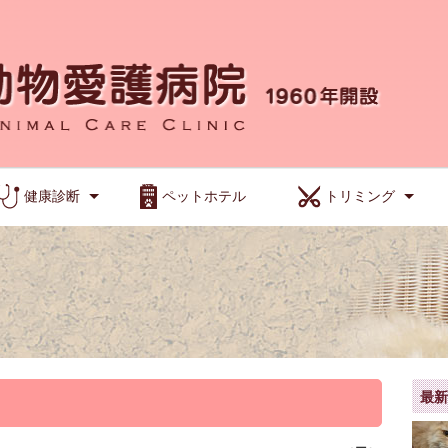
健康診断
ペットホテル
トリミング
最