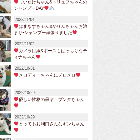
しいたけちゃん&トリュフちゃんの
シャンプーDAY
2022/11/04
はまなすちゃん&かりんちゃんお泊
まり•シャンプー頑張りました
2022/11/02
カメラ目線&ポーズもばっちりなテ
ィナちゃん
2022/10/31
メロディーちゃんにメロメロ
2022/10/29
優しい性格の黒柴・ブンタちゃん
2022/10/29
とってもお利口さんなギンちゃん