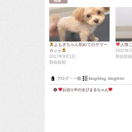
関連
よもぎちゃん初めてのサマー
人懐
カット
2021年
2017年9月1日
類似投
類似投稿
ブログ・一般
blog/blog
,
blog/trim
お泊り中のきびまるちゃん